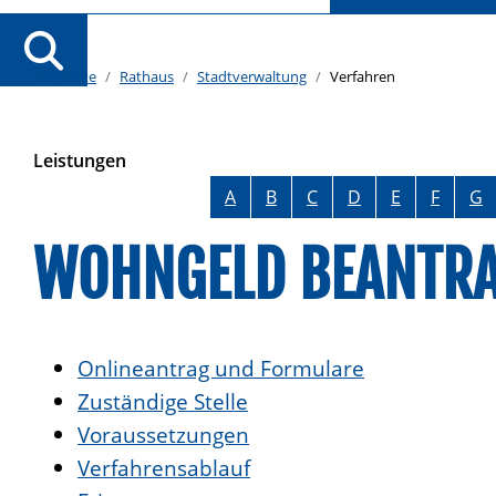
Startseite
Rathaus
Stadtverwaltung
Verfahren
Leistungen
Alphabetisches Register überspringen
A
B
C
D
E
F
G
WOHNGELD BEANTR
Onlineantrag und Formulare
Zuständige Stelle
Voraussetzungen
Verfahrensablauf