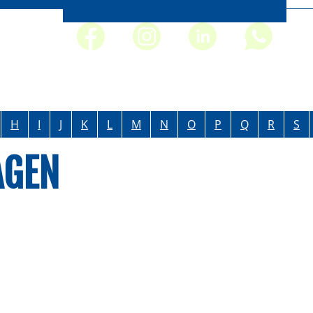
H
I
J
K
L
M
N
O
P
Q
R
S
AGEN