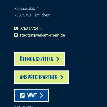
Rathausplatz 1
79576 Weil am Rhein
07621/704-0
stadt[at]weil-am-rhein.de
ÖFFNUNGSZEITEN
ANSPRECHPARTNER
WWT
Weil am Rhein