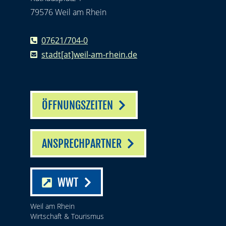
79576 Weil am Rhein
07621/704-0
stadt[at]weil-am-rhein.de
ÖFFNUNGSZEITEN
ANSPRECHPARTNER
WWT
Weil am Rhein
Wirtschaft & Tourismus