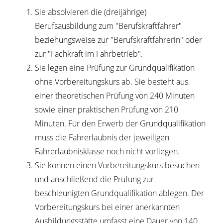
Sie absolvieren die (dreijährige)
Berufsausbildung zum "Berufskraftfahrer"
beziehungsweise zur "Berufskraftfahrerin" oder
zur "Fachkraft im Fahrbetrieb".
Sie legen eine Prüfung zur Grundqualifikation
ohne Vorbereitungskurs ab.
Sie besteht aus
e
i
ner theoretischen Prüfung von 240 Minuten
sowie einer praktischen Prüfung von 210
M
i
nuten. Für den Erwerb der Grundqualifikation
muss die Fahrerlaubnis der jeweiligen
Fahre
r
laubnisklasse noch nicht vorliegen.
Sie können einen Vorbereitungskurs besuchen
und anschließend die Prüfung zur
beschleunigten Grundqualifikation ablegen.
Der
Vorbere
i
tungskurs bei einer anerkannten
Ausbildung
s
stätte umfasst eine Dauer von 140