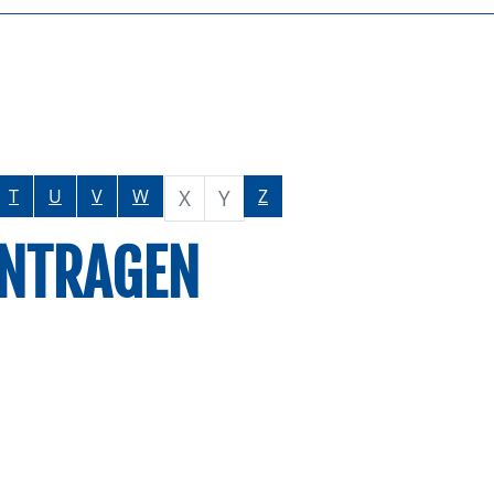
X
Y
T
U
V
W
Z
ANTRAGEN