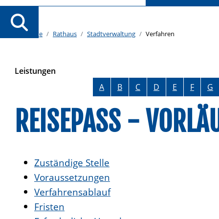
Startseite
Rathaus
Stadtverwaltung
Verfahren
Leistungen
Alphabetisches Register überspringen
A
B
C
D
E
F
G
REISEPASS - VORLÄ
Zuständige Stelle
Voraussetzungen
Verfahrensablauf
Fristen