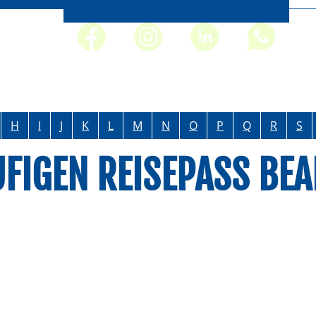
H
I
J
K
L
M
N
O
P
Q
R
S
UFIGEN REISEPASS BE