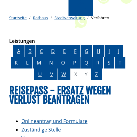
Startseite
Rathaus
Stadtverwaltung
Verfahren
Leistungen
Alphabetisches Register überspringen
A
B
C
D
E
F
G
H
I
J
K
L
M
N
O
P
Q
R
S
T
U
V
W
X
Y
Z
REISEPASS - ERSATZ WEGEN
VERLUST BEANTRAGEN
Onlineantrag und Formulare
Zuständige Stelle