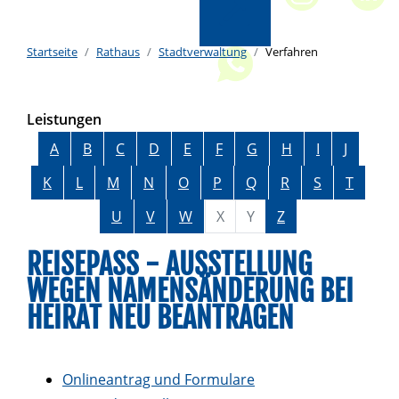
Startseite
Rathaus
Stadtverwaltung
Verfahren
Leistungen
Alphabetisches Register überspringen
A
B
C
D
E
F
G
H
I
J
K
L
M
N
O
P
Q
R
S
T
U
V
W
X
Y
Z
REISEPASS - AUSSTELLUNG
WEGEN NAMENSÄNDERUNG BEI
HEIRAT NEU BEANTRAGEN
Onlineantrag und Formulare