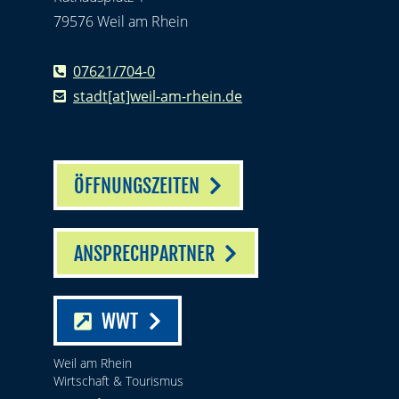
79576 Weil am Rhein
07621/704-0
stadt[at]weil-am-rhein.de
ÖFFNUNGSZEITEN
ANSPRECHPARTNER
WWT
Weil am Rhein
Wirtschaft & Tourismus