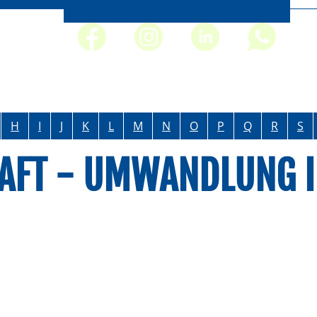
H
I
J
K
L
M
N
O
P
Q
R
S
FT - UMWANDLUNG IN