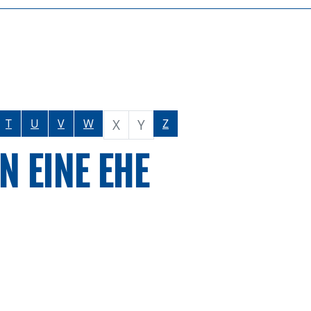
X
Y
T
U
V
W
Z
 EINE EHE