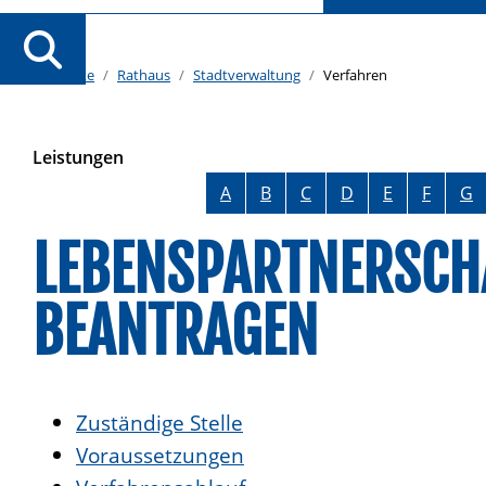
Startseite
Rathaus
Stadtverwaltung
Verfahren
Leistungen
Alphabetisches Register überspringen
A
B
C
D
E
F
G
LEBENSPARTNERSCHA
BEANTRAGEN
Zuständige Stelle
Voraussetzungen