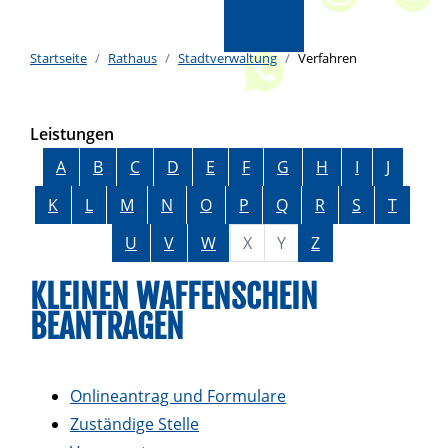
Startseite
Rathaus
Stadtverwaltung
Verfahren
Leistungen
Alphabetisches Register überspringen
A
B
C
D
E
F
G
H
I
J
K
L
M
N
O
P
Q
R
S
T
U
V
W
X
Y
Z
KLEINEN WAFFENSCHEIN
BEANTRAGEN
Onlineantrag und Formulare
Zuständige Stelle