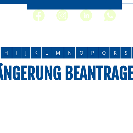
H
I
J
K
L
M
N
O
P
Q
R
S
LÄNGERUNG BEANTRAG