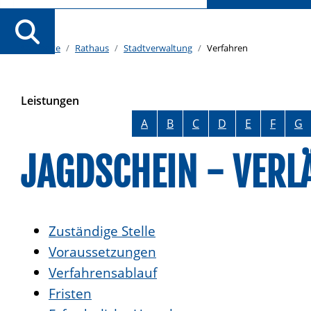
Startseite
Rathaus
Stadtverwaltung
Verfahren
Leistungen
Alphabetisches Register überspringen
A
B
C
D
E
F
G
JAGDSCHEIN - VER
Zuständige Stelle
Voraussetzungen
Verfahrensablauf
Fristen