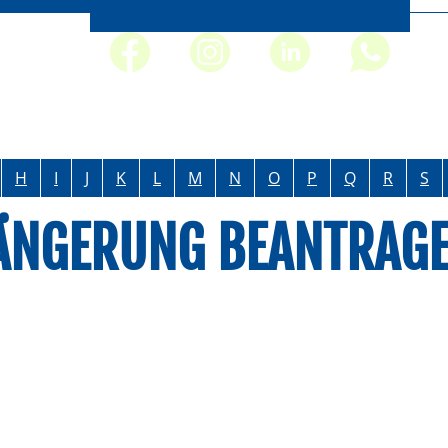
H
I
J
K
L
M
N
O
P
Q
R
S
LÄNGERUNG BEANTRAG