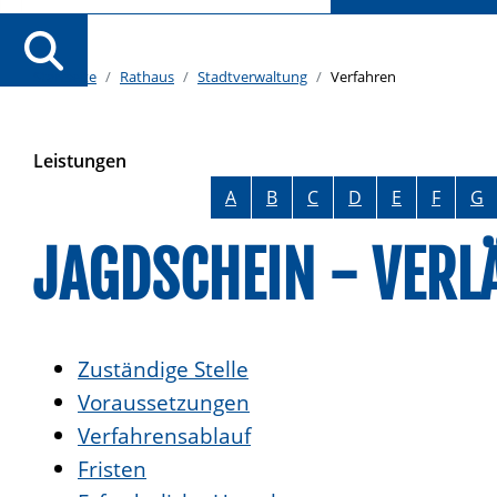
Startseite
Rathaus
Stadtverwaltung
Verfahren
Leistungen
Alphabetisches Register überspringen
A
B
C
D
E
F
G
JAGDSCHEIN - VER
Zuständige Stelle
Voraussetzungen
Verfahrensablauf
Fristen