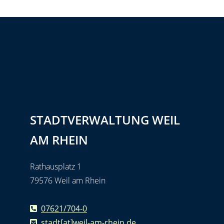
STADTVERWALTUNG WEIL
AM RHEIN
Rathausplatz 1
79576 Weil am Rhein
07621/704-0
stadt[at]weil-am-rhein.de