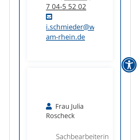
7
04-5
52
02
i.schmieder@weil-
am-rhein.de
B1.35
Frau
Julia
Roscheck
Sachbearbeiterin