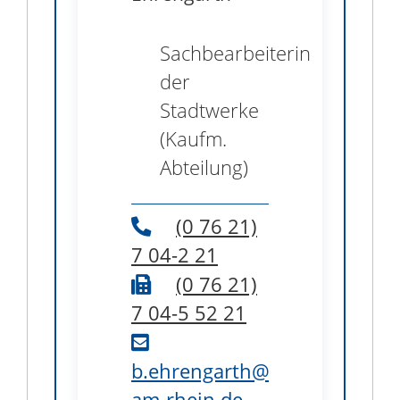
Sachbearbeiterin
der
Stadtwerke
(Kaufm.
Abteilung)
(0
76
21)
7
04-2
21
(0
76
21)
7
04-5
52
21
b.ehrengarth@weil-
am-rhein.de