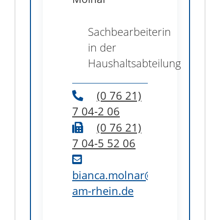
Sachbearbeiterin
in der
Haushaltsabteilung
(0
76
21)
7
04-2
06
(0
76
21)
7
04-5
52
06
bianca.molnar@weil-
am-rhein.de
B1.36