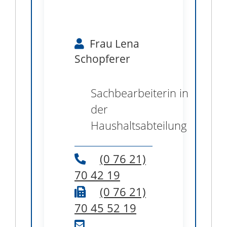
Frau
Lena
Schopferer
Sachbearbeiterin in
der
Haushaltsabteilung
(0
76
21)
70
42
19
(0
76
21)
70
45
52
19