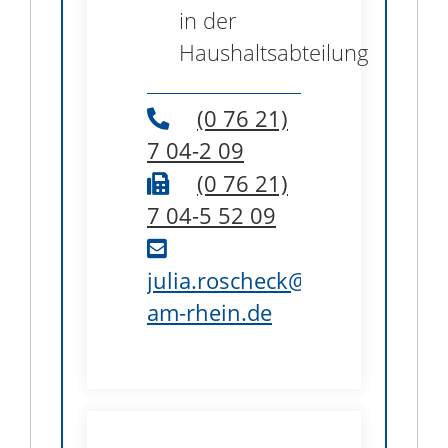
in der
Haushaltsabteilung
(0
76
21)
7
04-2
09
(0
76
21)
7
04-5
52
09
julia.roscheck@weil-
am-rhein.de
B1.39