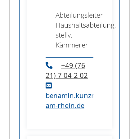
Abteilungsleiter
Haushaltsabteilung,
stellv.
Kämmerer
+49 (76
21) 7
04-2
02
benamin.kunzmann@weil-
am-rhein.de
B1.35