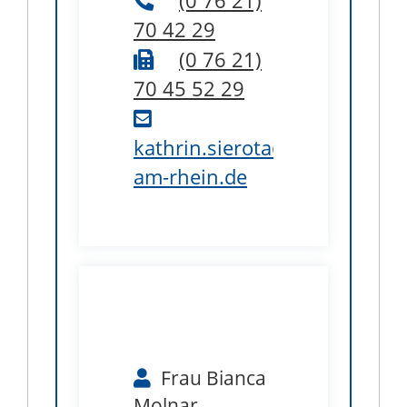
(0
76
21)
70
42
29
(0
76
21)
70
45
52
29
kathrin.sierota@weil-
am-rhein.de
B1.46
Frau
Bianca
Molnar