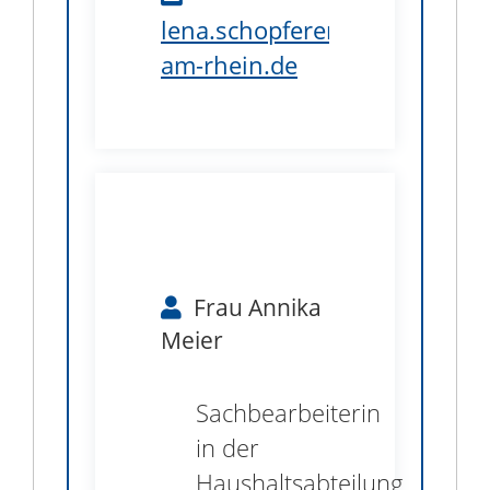
lena.schopferer@weil-
am-rhein.de
B1.37
Frau
Annika
Meier
Sachbearbeiterin
in der
Haushaltsabteilung