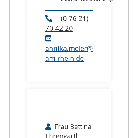
(0
76
21)
70
42
20
annika.meier@weil-
am-rhein.de
B1.45
Frau
Bettina
Ehrengarth