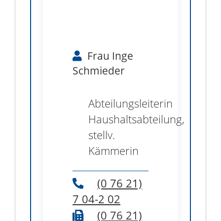
Frau
Inge
Schmieder
Abteilungsleiterin
Haushaltsabteilung,
stellv.
Kämmerin
(0
76
21)
7
04-2
02
(0
76
21)