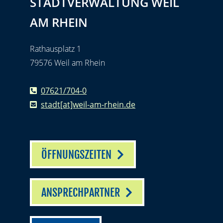
STADTVERWALTUNG WEIL
AM RHEIN
Rathausplatz 1
79576 Weil am Rhein
07621/704-0
stadt[at]weil-am-rhein.de
ÖFFNUNGSZEITEN
ANSPRECHPARTNER