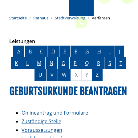
Startseite
Rathaus
Stadtverwaltung
Verfahren
Leistungen
Alphabetisches Register überspringen
A
B
C
D
E
F
G
H
I
J
K
L
M
N
O
P
Q
R
S
T
U
V
W
X
Y
Z
GEBURTSURKUNDE BEANTRAGEN
Onlineantrag und Formulare
Zuständige Stelle
Voraussetzungen