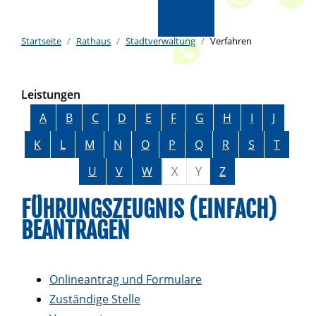
Startseite
Rathaus
Stadtverwaltung
Verfahren
Leistungen
Alphabetisches Register überspringen
A
B
C
D
E
F
G
H
I
J
K
L
M
N
O
P
Q
R
S
T
U
V
W
X
Y
Z
FÜHRUNGSZEUGNIS (EINFACH)
BEANTRAGEN
Onlineantrag und Formulare
Zuständige Stelle