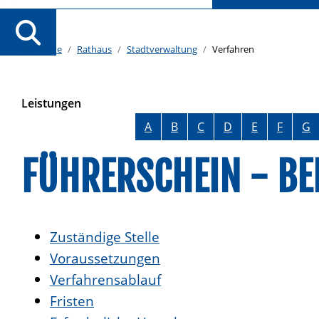
Startseite
Rathaus
Stadtverwaltung
Verfahren
Leistungen
Alphabetisches Register überspringen
A
B
C
D
E
F
G
FÜHRERSCHEIN - B
Zuständige Stelle
Voraussetzungen
Verfahrensablauf
Fristen