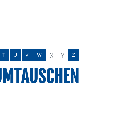
X
Y
T
U
V
W
Z
 UMTAUSCHEN