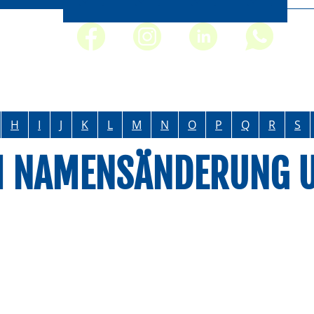
H
I
J
K
L
M
N
O
P
Q
R
S
EI NAMENSÄNDERUNG