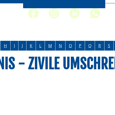
H
I
J
K
L
M
N
O
P
Q
R
S
IS - ZIVILE UMSCHR