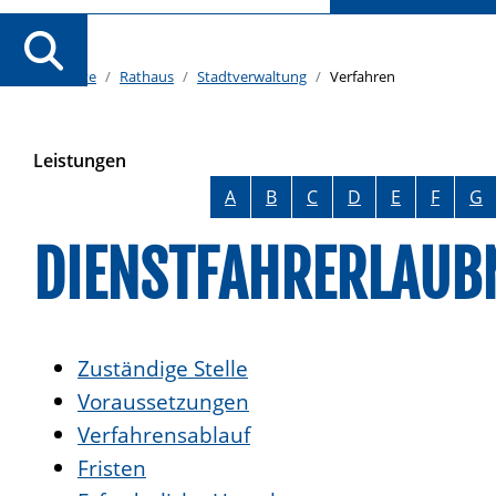
Startseite
Rathaus
Stadtverwaltung
Verfahren
Leistungen
Alphabetisches Register überspringen
A
B
C
D
E
F
G
DIENSTFAHRERLAUBN
Zuständige Stelle
Voraussetzungen
Verfahrensablauf
Fristen