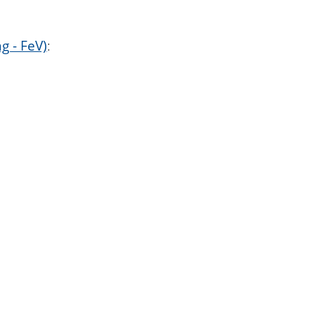
 - FeV)
: