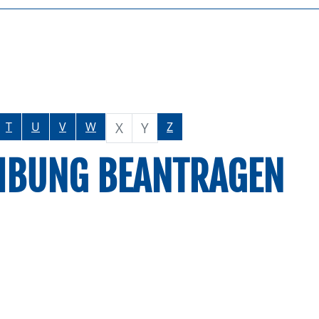
X
Y
T
U
V
W
Z
EIBUNG BEANTRAGEN