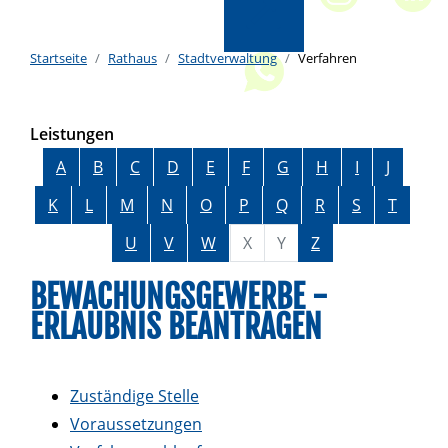
Startseite
Rathaus
Stadtverwaltung
Verfahren
Leistungen
Alphabetisches Register überspringen
A
B
C
D
E
F
G
H
I
J
K
L
M
N
O
P
Q
R
S
T
U
V
W
X
Y
Z
BEWACHUNGSGEWERBE -
ERLAUBNIS BEANTRAGEN
Zuständige Stelle
Voraussetzungen