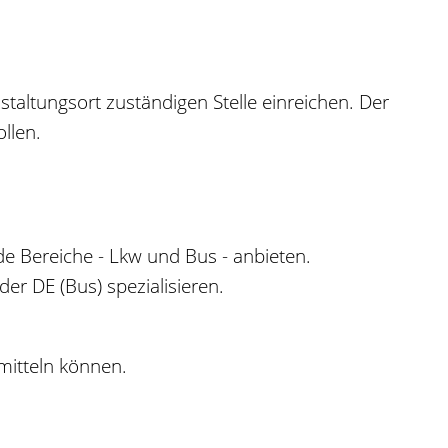
taltungsort zuständigen Stelle einreichen. Der
llen.
ide Bereiche - Lkw und Bus - anbieten.
der DE (Bus) sp
e
zialisieren.
mitteln können.