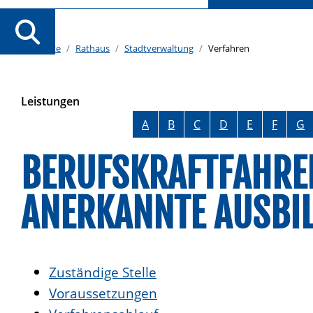
Startseite
Rathaus
Stadtverwaltung
Verfahren
Leistungen
Alphabetisches Register überspringen
A
B
C
D
E
F
G
BERUFSKRAFTFAHRER
ANERKANNTE AUSBI
Zuständige Stelle
Voraussetzungen