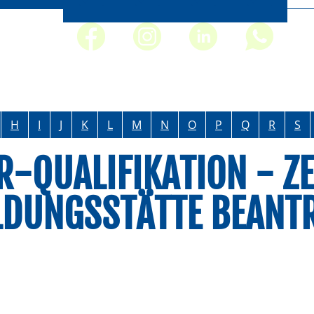
H
I
J
K
L
M
N
O
P
Q
R
S
-QUALIFIKATION - ZE
LDUNGSSTÄTTE BEANT