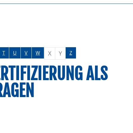
X
Y
T
U
V
W
Z
RTIFIZIERUNG ALS
RAGEN