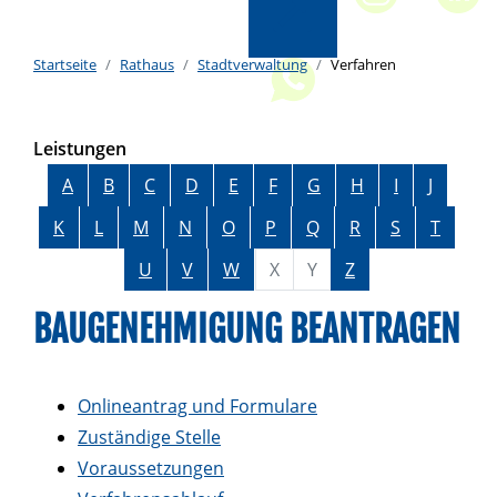
Startseite
Rathaus
Stadtverwaltung
Verfahren
Leistungen
Alphabetisches Register überspringen
A
B
C
D
E
F
G
H
I
J
K
L
M
N
O
P
Q
R
S
T
U
V
W
X
Y
Z
BAUGENEHMIGUNG BEANTRAGEN
Onlineantrag und Formulare
Zuständige Stelle
Voraussetzungen