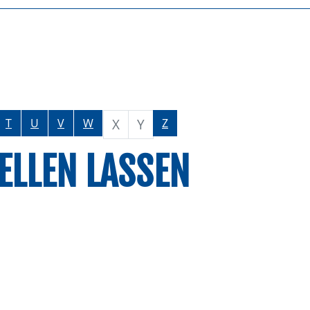
X
Y
T
U
V
W
Z
ELLEN LASSEN