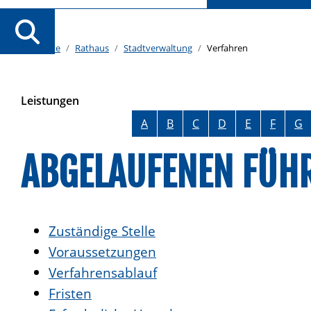
Startseite
Rathaus
Stadtverwaltung
Verfahren
Leistungen
Alphabetisches Register überspringen
A
B
C
D
E
F
G
ABGELAUFENEN FÜHR
Zuständige Stelle
Voraussetzungen
Verfahrensablauf
Fristen