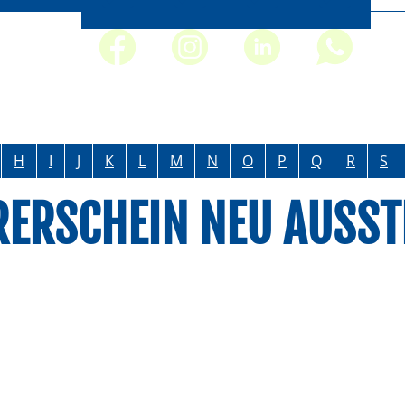
H
I
J
K
L
M
N
O
P
Q
R
S
ERSCHEIN NEU AUSST