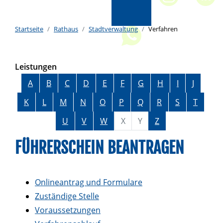
Startseite
Rathaus
Stadtverwaltung
Verfahren
Leistungen
Alphabetisches Register überspringen
A
B
C
D
E
F
G
H
I
J
K
L
M
N
O
P
Q
R
S
T
U
V
W
X
Y
Z
FÜHRERSCHEIN BEANTRAGEN
Onlineantrag und Formulare
Zuständige Stelle
Voraussetzungen