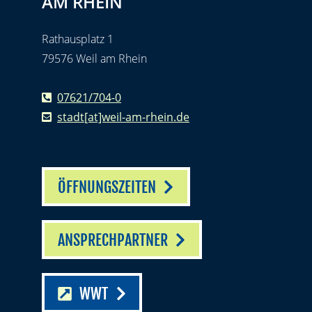
AM RHEIN
Rathausplatz 1
79576 Weil am Rhein
07621/704-0
stadt[at]weil-am-rhein.de
ÖFFNUNGSZEITEN
ANSPRECHPARTNER
WWT