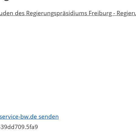
den des Regierungspräsidiums Freiburg - Regier
 service-bw.de senden
1539dd709.5fa9