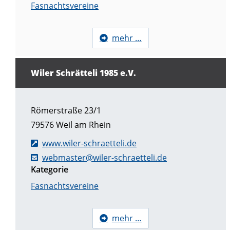
Fasnachtsvereine
mehr …
Wiler Schrätteli 1985 e.V.
Römerstraße 23/1
79576
Weil am Rhein
www.wiler-schraetteli.de
webmaster@wiler-schraetteli.de
Kategorie
Fasnachtsvereine
mehr …