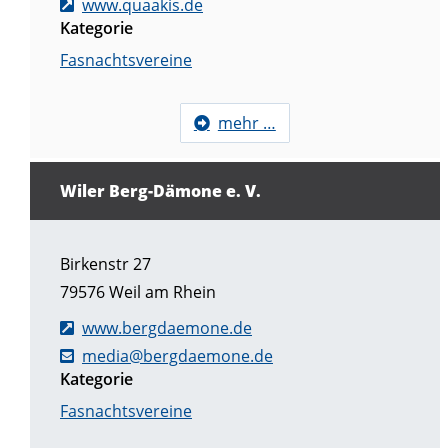
www.quaakis.de
Kategorie
Fasnachtsvereine
mehr …
Wiler Berg-Dämone e. V.
Birkenstr 27
79576
Weil am Rhein
www.bergdaemone.de
media@bergdaemone.de
Kategorie
Fasnachtsvereine