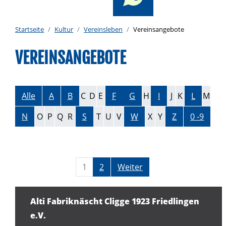
Startseite
Kultur
Vereinsleben
Vereinsangebote
VEREINSANGEBOTE
Alle
A
B
C
D
E
F
G
H
I
J
K
L
M
N
O
P
Q
R
S
T
U
V
W
X
Y
Z
0 -9
1
2
Weiter
Alti Fabriknäscht Cligge 1923 Friedlingen
e.V.