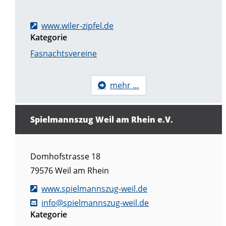
www.wiler-zipfel.de
Kategorie
Fasnachtsvereine
mehr …
Spielmannszug Weil am Rhein e.V.
Domhofstrasse 18
79576
Weil am Rhein
www.spielmannszug-weil.de
info@spielmannszug-weil.de
Kategorie