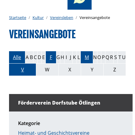
Startseite
Kultur
Vereinsleben
Vereinsangebote
VEREINSANGEBOTE
Alle
A
B
C
D
E
F
G
H
I
J
K
L
M
N
O
P
Q
R
S
T
U
V
W
X
Y
Z
Förderverein Dorfstube Ötlingen
Kategorie
Heimat- und Geschichtsvereine