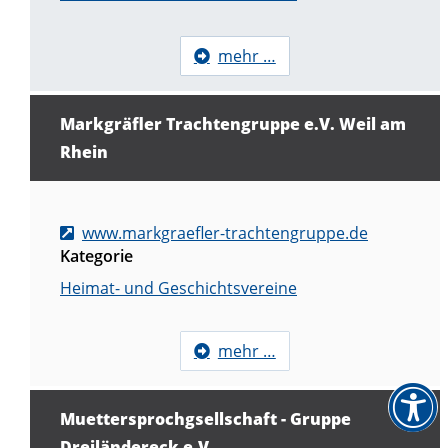
mehr …
Markgräfler Trachtengruppe e.V. Weil am
Rhein
www.markgraefler-trachtengruppe.de
Kategorie
Heimat- und Geschichtsvereine
mehr …
Muettersprochgsellschaft - Gruppe
Dreiländereck e.V.