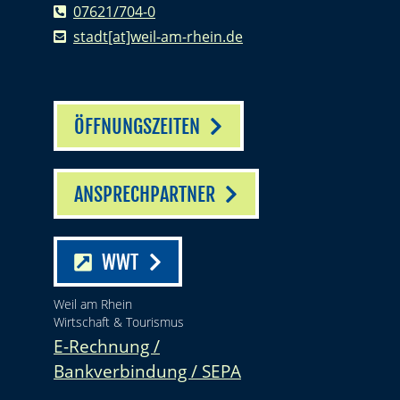
07621/704-0
stadt[at]weil-am-rhein.de
ÖFFNUNGSZEITEN
ANSPRECHPARTNER
WWT
Weil am Rhein
Wirtschaft & Tourismus
E-Rechnung /
Bankverbindung / SEPA