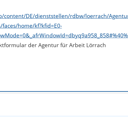
/content/DE/dienststellen/rdbw/loerrach/Agentu
/faces/home/kf?kfid=E0-
dowMode=0&_afrWindowId=dbyq9a958_858#%40%
tformular der Agentur für Arbeit Lörrach