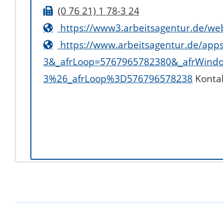
(0
76
21) 1
78-3
24
https://www3.arbeitsagentur.de/web
https://www.arbeitsagentur.de/apps
3&_afrLoop=5767965782380&_afrWin
3%26_afrLoop%3D576796578238
Kontak