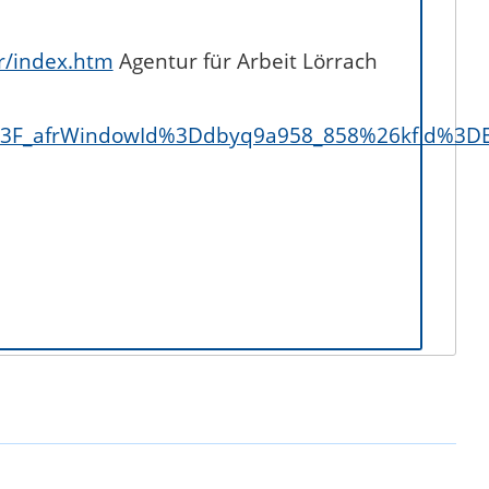
r/index.htm
Agentur für Arbeit Lörrach
3F_afrWindowId%3Ddbyq9a958_858%26kfid%3DE