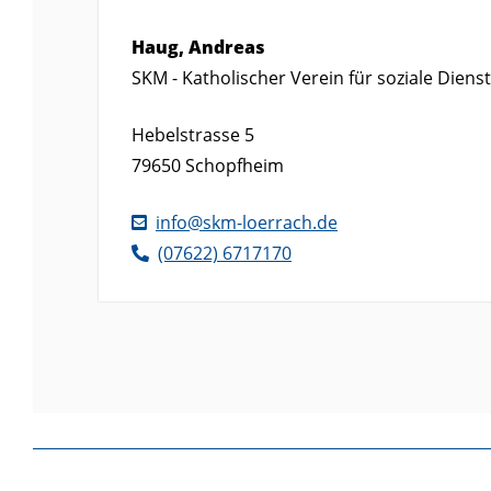
Haug, Andreas
SKM - Katholischer Verein für soziale Dienst
Hebelstrasse 5
79650
Schopfheim
info@skm-loerrach.de
(0
76
22) 6
71
71
70