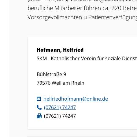
berufliche Mitarbeiter führen ca. 220 Betr
Vorsorgevollmachten u Patientenverfügun
Hofmann, Helfried
SKM - Katholischer Verein für soziale Dienst
Bühlstraße 9
79576
Weil am Rhein
helfriedhofmann@online.de
(0
76
21) 7
42
47
(0
76
21) 7
42
47