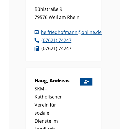
Bühlstraße 9
79576
Weil am Rhein
helfriedhofmann@online.de
(0
76
21) 7
42
47
(0
76
21) 7
42
47
Haug, Andreas
SKM -
Katholischer
Verein für
soziale
Dienste im
Landkreis