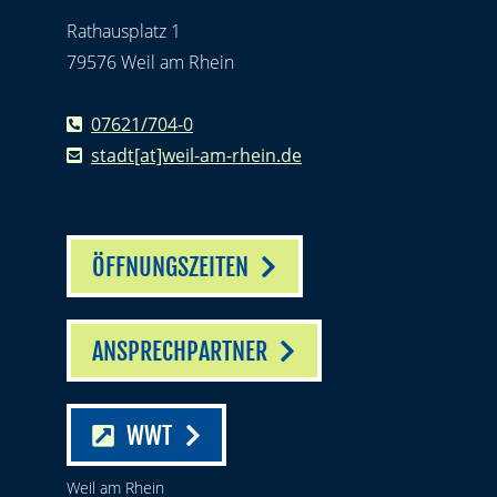
Rathausplatz 1
79576 Weil am Rhein
07621/704-0
stadt[at]weil-am-rhein.de
ÖFFNUNGSZEITEN
ANSPRECHPARTNER
WWT
Weil am Rhein