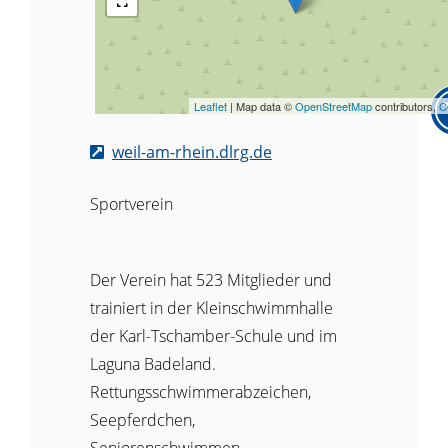
Leaflet
| Map data ©
OpenStreetMap
contributors,
C
weil-am-rhein.dlrg.de
Sportverein
Der Verein hat 523 Mitglieder und
trainiert in der Kleinschwimmhalle
der Karl-Tschamber-Schule und im
Laguna Badeland.
Rettungsschwimmerabzeichen,
Seepferdchen,
Seniorenschwimmen,