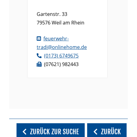
Gartenstr. 33
79576
Weil am Rhein
feuerwehr-
tradi@onlinehome.de
(01
73) 6
74
96
75
(0
76
21) 98
24
43
ZURÜCK ZUR SUCHE
ZURÜCK