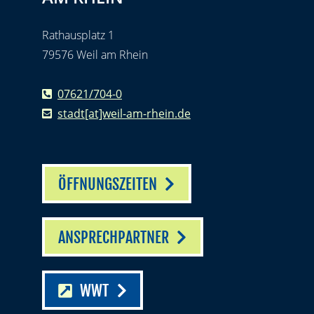
Rathausplatz 1
79576 Weil am Rhein
07621/704-0
stadt[at]weil-am-rhein.de
ÖFFNUNGSZEITEN
ANSPRECHPARTNER
WWT