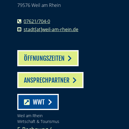
79576 Weil am Rhein
07621/704-0
stadt[at]weil-am-rhein.de
ÖFFNUNGSZEITEN
ANSPRECHPARTNER
WWT
Weil am Rhein
Wirtschaft & Tourismus