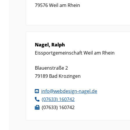
79576
Weil am Rhein
Nagel, Ralph
Eissportgemeinschaft Weil am Rhein
Blauenstraße 2
79189
Bad Krozingen
info@webdesign-nagel.de
(0
76
33) 16
07
42
(0
76
33) 16
07
42