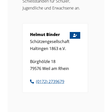
Schießständen für Schüler,
Jugendliche und Erwachsene an.
Helmut
Binder
Schützengesellschaft
Haltingen 1863 e.V.
Bürghölzle 18
79576
Weil am Rhein
(01
72) 2
73
96
79