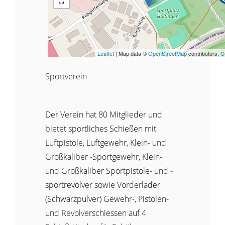
Leaflet
| Map data ©
OpenStreetMap
contributors,
C
Sportverein
Der Verein hat 80 Mitglieder und
bietet sportliches Schießen mit
Luftpistole, Luftgewehr, Klein- und
Großkaliber -Sportgewehr, Klein-
und Großkaliber Sportpistole- und -
sportrevolver sowie Vorderlader
(Schwarzpulver) Gewehr-, Pistolen-
und Revolverschiessen auf 4