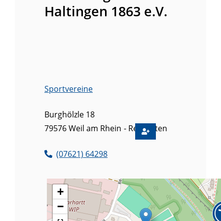
Haltingen 1863 e.V.
Sportvereine
Burghölzle 18
79576
Weil am Rhein
Rebgarten
(0
76
21) 6
42
98
+
−