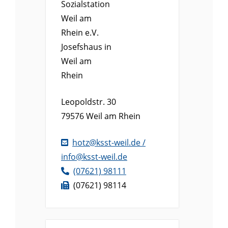
Sozialstation
Weil am
Rhein e.V.
Josefshaus in
Weil am
Rhein
Leopoldstr. 30
79576
Weil am Rhein
hotz@ksst-weil.de /
info@ksst-weil.de
(0
76
21) 9
81
11
(0
76
21) 9
81
14