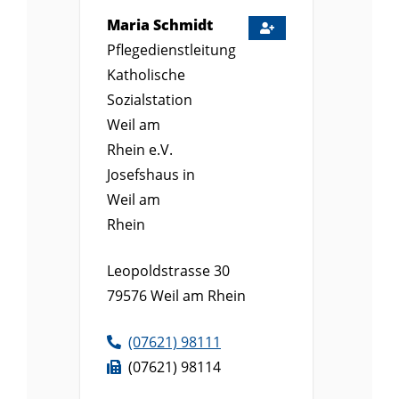
Maria
Schmidt
Pflegedienstleitung
Katholische
Sozialstation
Weil am
Rhein e.V.
Josefshaus in
Weil am
Rhein
Leopoldstrasse 30
79576
Weil am Rhein
(0
76
21) 9
81
11
(0
76
21) 9
81
14