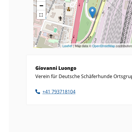
−
Leaflet
| Map data ©
OpenStreetMap
contributor
Giovanni
Luongo
Verein für Deutsche Schäferhunde Ortsgrup
+41 7
93
71
81
04