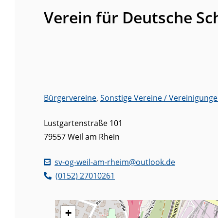
Verein für Deutsche Sc
Bürgervereine
,
Sonstige Vereine / Vereinigung
Lustgartenstraße 101
79557
Weil am Rhein
sv-og-weil-am-rheim@outlook.de
(01
52) 27
01
02
61
+