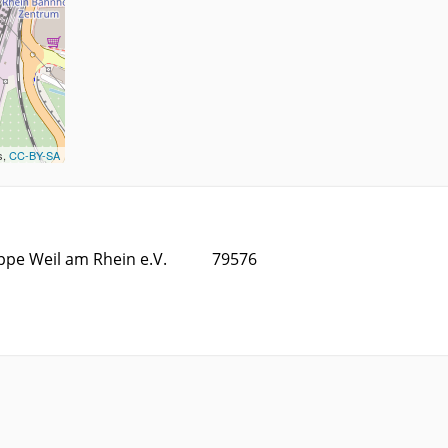
s,
CC-BY-SA
pe Weil am Rhein e.V.
79576