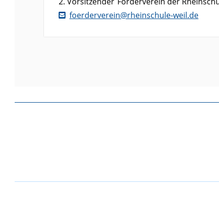
2. Vorsitzender
Förderverein der Rheinschul
foerderverein@rheinschule-weil.de