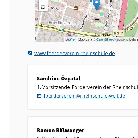
Leaflet
| Map data ©
OpenStreetMap
contributor
www.foerderverein-rheinschule.de
Sandrine
Özçatal
1. Vorsitzende
Förderverein der Rheinschule
foerderverein@rheinschule-weil.de
Ramon
Bißwanger