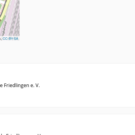
s,
CC-BY-SA
 Friedlingen e. V.