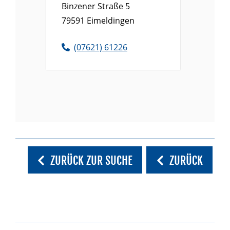
Binzener Straße 5
79591
Eimeldingen
(0
76
21) 6
12
26
ZURÜCK ZUR SUCHE
ZURÜCK