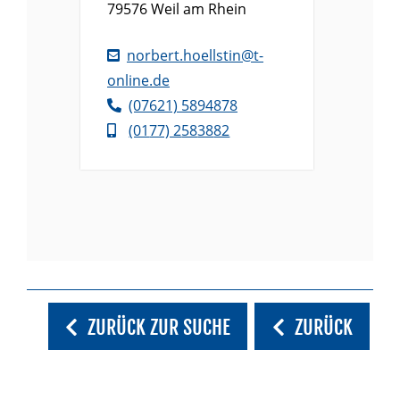
79576
Weil am Rhein
norbert.hoellstin@t-
online.de
(0
76
21) 5
89
48
78
(01
77) 2
58
38
82
ZURÜCK ZUR SUCHE
ZURÜCK