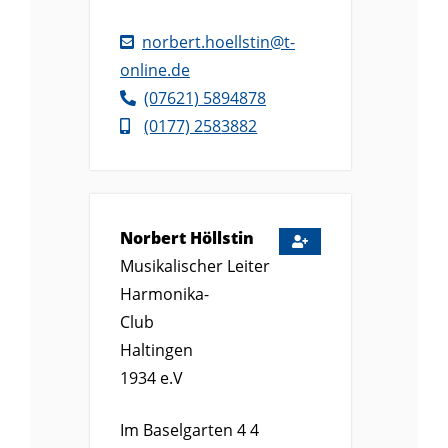
norbert.hoellstin@t-
online.de
(0
76
21) 5
89
48
78
(01
77) 2
58
38
82
Norbert
Höllstin
Musikalischer Leiter
Harmonika-
Club
Haltingen
1934 e.V
Im Baselgarten 4 4