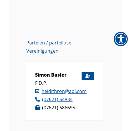
Parteien / parteilose
Vereinigungen
Simon
Basler
F.D.P.
heidithron@aol.com
(0
76
21) 6
48
34
(0
76
21) 68
66
95