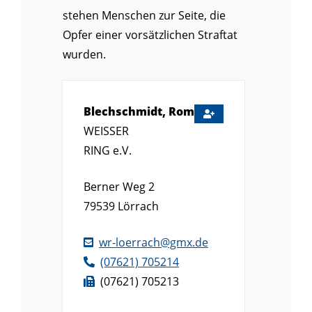
stehen Menschen zur Seite, die
Opfer einer vorsätzlichen Straftat
wurden.
Blechschmidt, Romana
WEISSER
RING e.V.
Berner Weg 2
79539
Lörrach
wr-loerrach@gmx.de
(0
76
21) 70
52
14
(0
76
21) 70
52
13