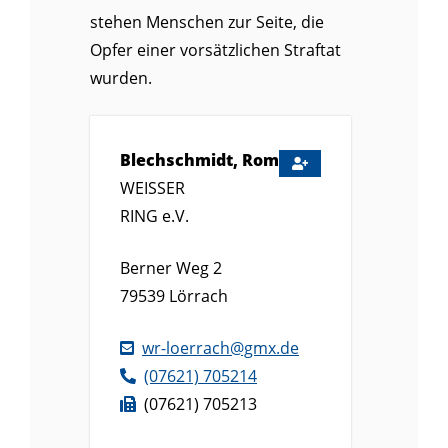
stehen Menschen zur Seite, die
Opfer einer vorsätzlichen Straftat
wurden.
Blechschmidt, Romana
WEISSER
RING e.V.
Berner Weg 2
79539
Lörrach
wr-loerrach@gmx.de
(0
76
21) 70
52
14
(0
76
21) 70
52
13