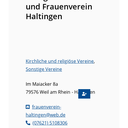
und Frauenverein
Haltingen
Kirchliche und religiöse Vereine
,
Sonstige Vereine
Im Maiacker 8a
79576
Weil am Rhein
Haltingen
frauenverein-
haltingen@web.de
(0
76
21) 5
10
83
06