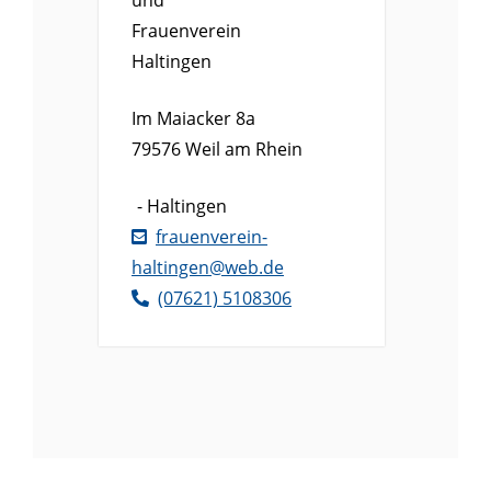
Frauenverein
Haltingen
Im Maiacker 8a
79576
Weil am Rhein
Haltingen
frauenverein-
haltingen@web.de
(0
76
21) 5
10
83
06