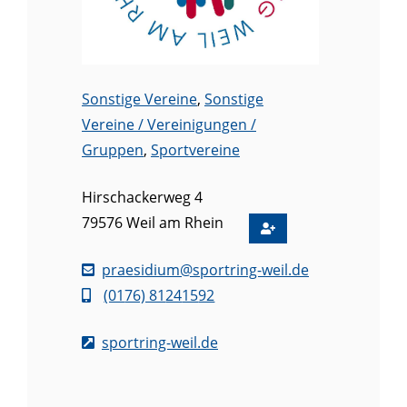
Sonstige Vereine
,
Sonstige
Vereine / Vereinigungen /
Gruppen
,
Sportvereine
Hirschackerweg 4
79576
Weil am Rhein
praesidium@sportring-weil.de
(01
76) 81
24
15
92
sportring-weil.de