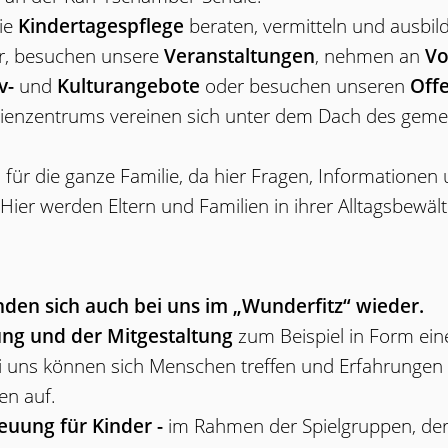
die
Kindertagespflege
beraten, vermitteln und ausbil
r, besuchen unsere
Veranstaltungen
, nehmen an
Vo
iv-
und
Kulturangebote
oder besuchen unseren
Off
ilienzentrums vereinen sich unter dem Dach des geme
n für die ganze Familie, da hier Fragen, Informatione
er werden Eltern und Familien in ihrer Alltagsbewälti
nden sich auch bei uns im „Wunderfitz“ wieder.
ung und der Mitgestaltung
zum Beispiel in Form eine
ei uns können sich Menschen treffen und Erfahrunge
en auf.
euung für Kinder -
im Rahmen der Spielgruppen, der