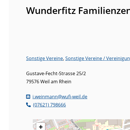
Wunderfitz Familienze
Sonstige Vereine
,
Sonstige Vereine / Vereinigu
Gustave-Fecht-Strasse 25/2
79576
Weil am Rhein
i.weinmann@wufi-weil.de
(0
76
21) 79
86
66
+