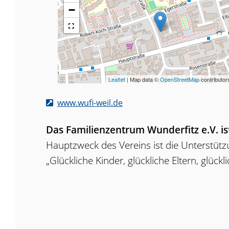
−
Leaflet
| Map data ©
OpenStreetMap
contributor
www.wufi-weil.de
Das Familienzentrum Wunderfitz e.V. is
Hauptzweck des Vereins ist die Unterstütz
„Glückliche Kinder, glückliche Eltern, glückl