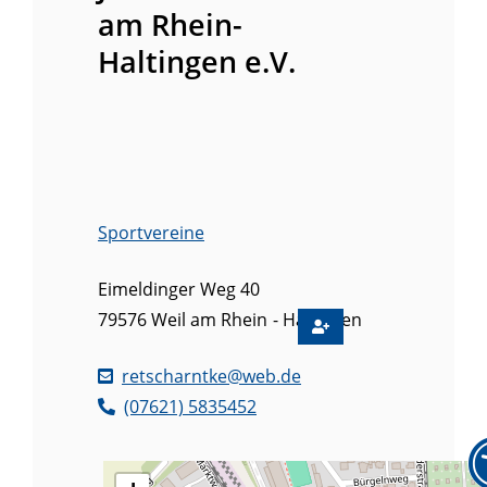
am Rhein-
Haltingen e.V.
Sportvereine
Eimeldinger Weg 40
79576
Weil am Rhein
Haltingen
retscharntke@web.de
(0
76
21) 5
83
54
52