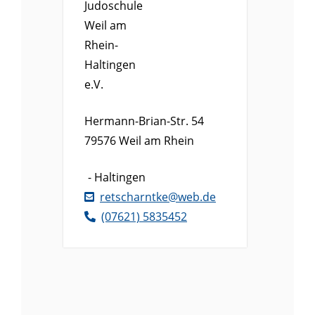
Judoschule
Weil am
Rhein-
Haltingen
e.V.
Hermann-Brian-Str. 54
79576
Weil am Rhein
Haltingen
retscharntke@web.de
(0
76
21) 5
83
54
52