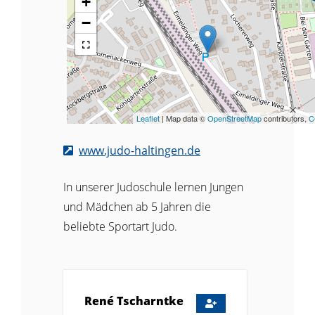
+
−
Leaflet
| Map data ©
OpenStreetMap
contributors,
C
www.judo-haltingen.de
In unserer Judoschule lernen Jungen
und Mädchen ab 5 Jahren die
beliebte Sportart Judo.
René
Tscharntke