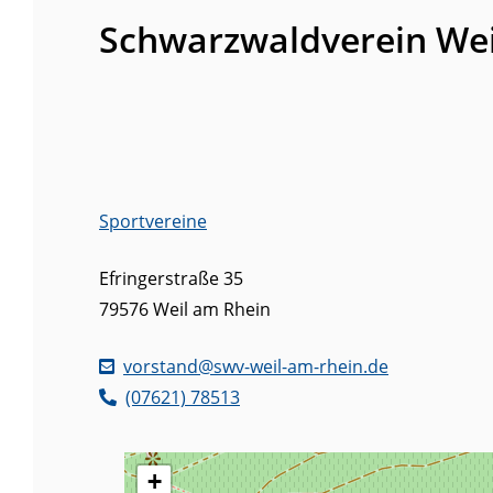
Schwarzwaldverein Weil
Sportvereine
Efringerstraße 35
79576
Weil am Rhein
vorstand@swv-weil-am-rhein.de
(0
76
21) 7
85
13
+