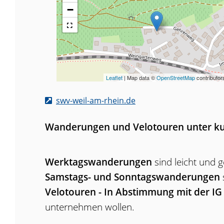
−
Leaflet
| Map data ©
OpenStreetMap
contributor
swv-weil-am-rhein.de
Wanderungen und Velotouren unter ku
Werktagswanderungen
sind leicht und g
Samstags- und Sonntagswanderungen
Velotouren - In Abstimmung mit der IG
unternehmen wollen.